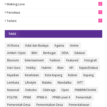
Making Love
2
Peristiwa
1
Terkini
1
TAGS
AS Roma
Adat dan Budaya
Agama
Anime
Artikel / Opini
BKH
Berbagai
DESA
Edukasi
Ekonomi
Entertainment
Fashion
Featured
Fotografi
Hari Guru
Hobby
Hukrim
Iklan
KFI
Kajian/Diskusi
Kejadian
Kesehatan
Kota Kupang
Kuliner
Kupang
Lembata
Lifestyle
Malaka
Mandalika
NTT
Nasional
Oebobo
Olahraga
Opini
PEMERINTAHAN
POLITIK
PPKM
PPKM 4
PPKM Level 4
Pemerintah
Pemerintah Desa
Pemerintahan Desa
Pemeritahanan