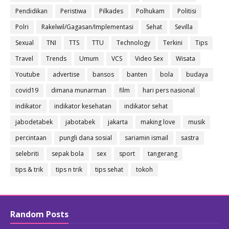
Pendidikan
Peristiwa
Pilkades
Polhukam
Politisi
Polri
Rakelwil/Gagasan/Implementasi
Sehat
Sevilla
Sexual
TNI
TTS
TTU
Technology
Terkini
Tips
Travel
Trends
Umum
VCS
Video Sex
Wisata
Youtube
advertise
bansos
banten
bola
budaya
covid19
dimana munarman
film
hari pers nasional
indikator
indikator kesehatan
indikator sehat
jabodetabek
jabotabek
jakarta
making love
musik
percintaan
pungli dana sosial
sariamin ismail
sastra
selebriti
sepak bola
sex
sport
tangerang
tips & trik
tips n trik
tips sehat
tokoh
Random Posts