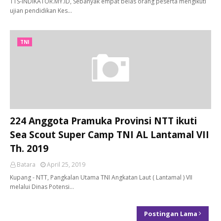
TTS-INDIKATOR.MY.ID, Sebanyak empat belas orang peserta mengikuti
ujian pendidikan Kes…
TNI
224 Anggota Pramuka Provinsi NTT ikuti
Sea Scout Super Camp TNI AL Lantamal VII
Th. 2019
Batara
April 25, 2019
Kupang - NTT, Pangkalan Utama TNI Angkatan Laut ( Lantamal ) VII
melalui Dinas Potensi…
Postingan Lama