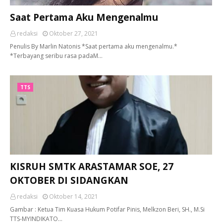
Saat Pertama Aku Mengenalmu
redaksi
Oktober 27, 2021
Penulis By Marlin Natonis *Saat pertama aku mengenalmu.*
*Terbayang seribu rasa padaM…
TTS
KISRUH SMTK ARASTAMAR SOE, 27
OKTOBER DI SIDANGKAN
redaksi
Oktober 14, 2021
Gambar : Ketua Tim Kuasa Hukum Potifar Pinis, Melkzon Beri, SH., M.Si
TTS-MYINDIKATO…