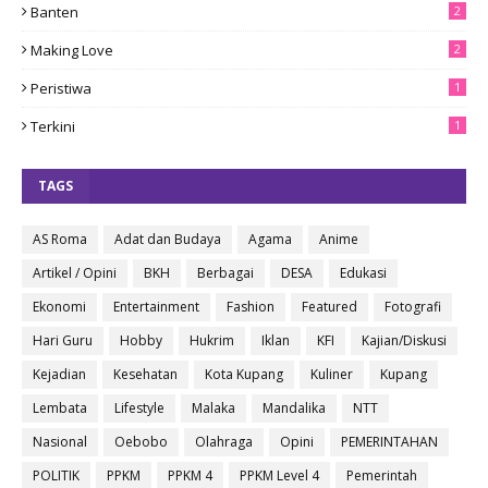
Banten
2
Making Love
2
Peristiwa
1
Terkini
1
TAGS
AS Roma
Adat dan Budaya
Agama
Anime
Artikel / Opini
BKH
Berbagai
DESA
Edukasi
Ekonomi
Entertainment
Fashion
Featured
Fotografi
Hari Guru
Hobby
Hukrim
Iklan
KFI
Kajian/Diskusi
Kejadian
Kesehatan
Kota Kupang
Kuliner
Kupang
Lembata
Lifestyle
Malaka
Mandalika
NTT
Nasional
Oebobo
Olahraga
Opini
PEMERINTAHAN
POLITIK
PPKM
PPKM 4
PPKM Level 4
Pemerintah