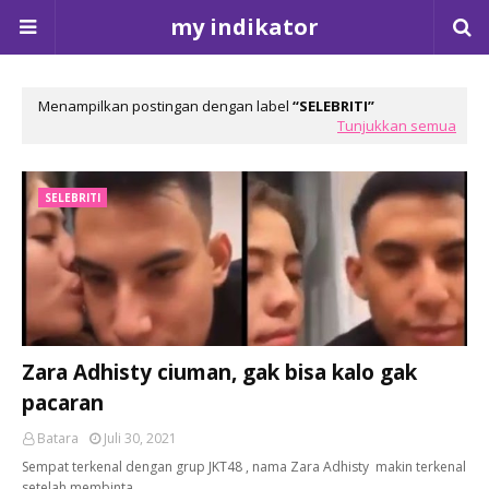
my indikator
Menampilkan postingan dengan label
SELEBRITI
Tunjukkan semua
SELEBRITI
Zara Adhisty ciuman, gak bisa kalo gak
pacaran
Batara
Juli 30, 2021
Sempat terkenal dengan grup JKT48 , nama Zara Adhisty makin terkenal
setelah membinta…