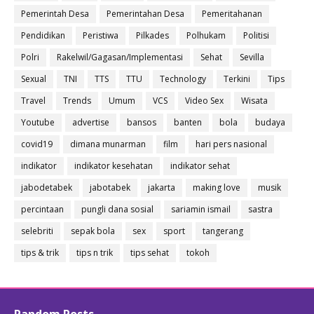
Pemerintah Desa
Pemerintahan Desa
Pemeritahanan
Pendidikan
Peristiwa
Pilkades
Polhukam
Politisi
Polri
Rakelwil/Gagasan/Implementasi
Sehat
Sevilla
Sexual
TNI
TTS
TTU
Technology
Terkini
Tips
Travel
Trends
Umum
VCS
Video Sex
Wisata
Youtube
advertise
bansos
banten
bola
budaya
covid19
dimana munarman
film
hari pers nasional
indikator
indikator kesehatan
indikator sehat
jabodetabek
jabotabek
jakarta
making love
musik
percintaan
pungli dana sosial
sariamin ismail
sastra
selebriti
sepak bola
sex
sport
tangerang
tips & trik
tips n trik
tips sehat
tokoh