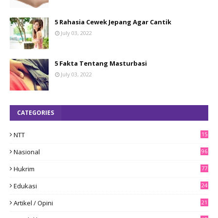
5 Rahasia Cewek Jepang Agar Cantik
July 03, 2022
5 Fakta Tentang Masturbasi
July 03, 2022
CATEGORIES
NTT
15
8
Nasional
96
Hukrim
77
Edukasi
24
Artikel / Opini
21