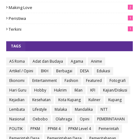
Making Love
2
Peristiwa
1
Terkini
1
TAGS
AS Roma
Adat dan Budaya
Agama
Anime
Artikel / Opini
BKH
Berbagai
DESA
Edukasi
Ekonomi
Entertainment
Fashion
Featured
Fotografi
Hari Guru
Hobby
Hukrim
Iklan
KFI
Kajian/Diskusi
Kejadian
Kesehatan
Kota Kupang
Kuliner
Kupang
Lembata
Lifestyle
Malaka
Mandalika
NTT
Nasional
Oebobo
Olahraga
Opini
PEMERINTAHAN
POLITIK
PPKM
PPKM 4
PPKM Level 4
Pemerintah
Pemerintah Desa
Pemerintahan Desa
Pemeritahanan