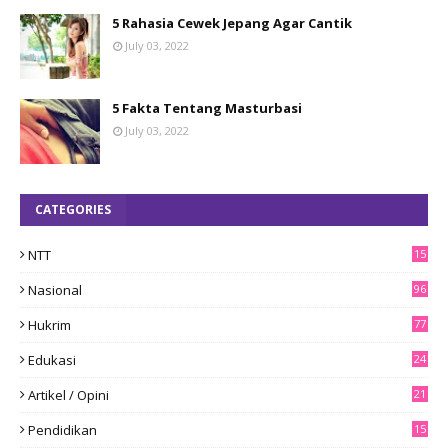
5 Rahasia Cewek Jepang Agar Cantik
July 03, 2022
5 Fakta Tentang Masturbasi
July 03, 2022
CATEGORIES
NTT
15
8
Nasional
96
Hukrim
77
Edukasi
24
Artikel / Opini
21
Pendidikan
15