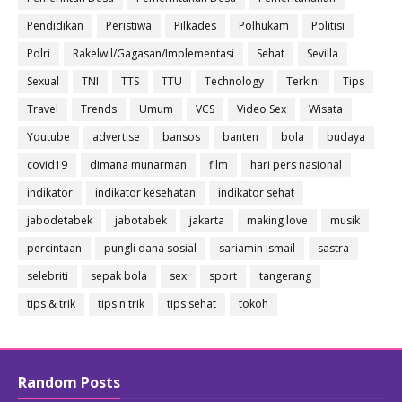
Pendidikan
Peristiwa
Pilkades
Polhukam
Politisi
Polri
Rakelwil/Gagasan/Implementasi
Sehat
Sevilla
Sexual
TNI
TTS
TTU
Technology
Terkini
Tips
Travel
Trends
Umum
VCS
Video Sex
Wisata
Youtube
advertise
bansos
banten
bola
budaya
covid19
dimana munarman
film
hari pers nasional
indikator
indikator kesehatan
indikator sehat
jabodetabek
jabotabek
jakarta
making love
musik
percintaan
pungli dana sosial
sariamin ismail
sastra
selebriti
sepak bola
sex
sport
tangerang
tips & trik
tips n trik
tips sehat
tokoh
Random Posts