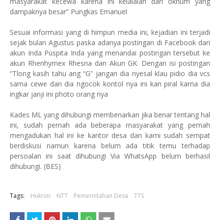
masyarakat kecewa karena ini kelalaian dari oknum yang
dampaknya besar” Pungkas Emanuel
Sesuai informasi yang di himpun media ini, kejadian ini terjadi
sejak bulan Agustus paska adanya postingan di Facebook dari
akun Inda Puspita Inda yang menandai postingan tersebut ke
akun Rhenhymex Rhesna dan Akun GK. Dengan isi postingan
“Tlong kasih tahu ang “G” jangan dia nyesal klau pidio dia vcs
sama cewe dan dia ngocok kontol nya ini kan piral karna dia
ingkar janji ini photo orang nya
Kades ML yang dihubungi membenarkan jika benar tentang hal
ini, sudah pernah ada beberapa masyarakat yang pernah
mengadukan hal ini ke kantor desa dan kami sudah sempat
berdiskusi namun karena belum ada titik temu terhadap
persoalan ini saat dihubungi Via WhatsApp belum berhasil
dihubungi. (BES)
Tags:
Hukrim
NTT
Pemerintahan Desa
TTS