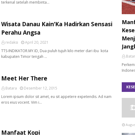
terkenal setelah membinta…
Manf
Wisata Danau Kain’Ka Hadirkan Sensasi
Kese
Perahu Angsa
Menj
redaksi
April 20, 2021
Jang
TTS-INDIKATOR.MY.ID, Dua puluh tujuh kilo meter dari ibu kota
Bata
kabupaten Timor tengah …
Perkemb
Indones
Meet Her There
KES
Batara
Desember 12, 2015
Lorem ipsum dolor sit amet, eu sit appetere expetendis. Ad nam
eros eius vocent. Vim i…
Augus
Manfaat Kopi