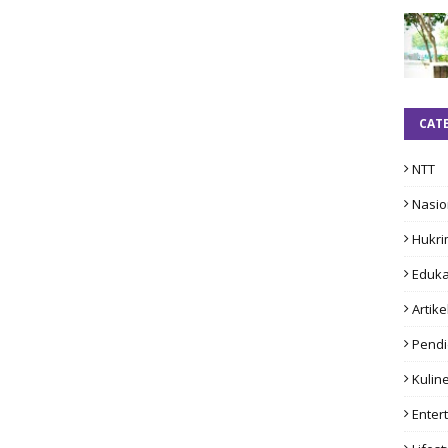
CAT
NTT
Nasio
Hukri
Eduka
Artike
Pendi
Kulin
Enter