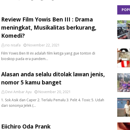
POP
Review Film Yowis Ben III : Drama
meningkat, Musikalitas berkurang,
Komedi?
rio nisafa
November 22, 2021
Film Yowis Ben III ini adalah film ketiga yang gue tonton di
bioskop pada era pandem…
Alasan anda selalu ditolak lawan jenis,
nomor 5 kamu banget
Devi Ambar Ayu
November 20, 2021
1. Sok Asik dan Caper 2. Terlalu Pemalu 3. Pelit 4. Toxic 5. Udah
dari sononya Jelek (…
Eiichiro Oda Prank