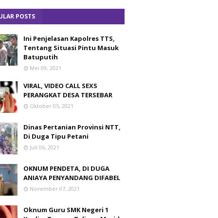
ULAR POSTS
Ini Penjelasan Kapolres TTS,
Tentang Situasi Pintu Masuk
Batuputih
Mei 09, 2021
VIRAL, VIDEO CALL SEXS
PERANGKAT DESA TERSEBAR
Oktober 05, 2021
Dinas Pertanian Provinsi NTT,
Di Duga Tipu Petani
Juli 06, 2021
OKNUM PENDETA, DI DUGA
ANIAYA PENYANDANG DIFABEL
November 07, 2021
Oknum Guru SMK Negeri 1