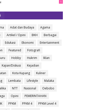
i
1
S
oma
Adat dan Budaya
Agama
e
Artikel / Opini
BKH
Berbagai
Edukasi
Ekonomi
Entertainment
on
Featured
Fotografi
Guru
Hobby
Hukrim
Iklan
Kajian/Diskusi
Kejadian
atan
Kota Kupang
Kuliner
ng
Lembata
Lifestyle
Malaka
lika
NTT
Nasional
Oebobo
aga
Opini
PEMERINTAHAN
IK
PPKM
PPKM 4
PPKM Level 4