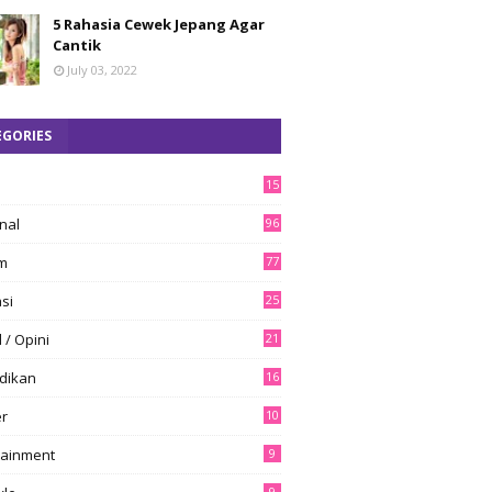
5 Rahasia Cewek Jepang Agar
Cantik
July 03, 2022
EGORIES
15
8
nal
96
m
77
si
25
l / Opini
21
dikan
16
er
10
tainment
9
9