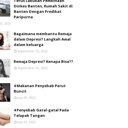
Terus Lakukan Pembinaan
Dinkes Banten, Rumah Sakit di
Banten Dengan Predikat
Paripurna
02, 2023
Bagaimana membantu Remaja
dalam Depresi? Langkah Awal
dalam keluarga
September 02, 2022
Remaja Depresi? Kenapa Bisa??
September 02, 2022
4 Makanan Penyebab Perut
Buncit
July 09, 2022
4 Penyebab Gatal-gatal Pada
Telapak Tangan
July 03, 2022