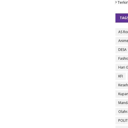
Terkin
TAG
AS R
Anim
DESA
Fashi
Hari 
KFI
Keseh
Kupa
Manda
Olahr
POLIT