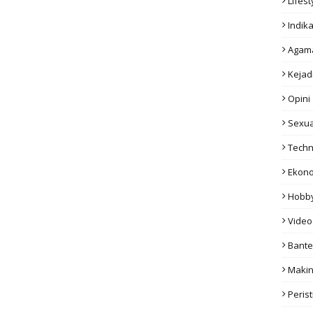
Lifest
Indika
Agam
Kejad
Opini
Sexua
Techn
Ekon
Hobb
Video
Bant
Makin
Peris