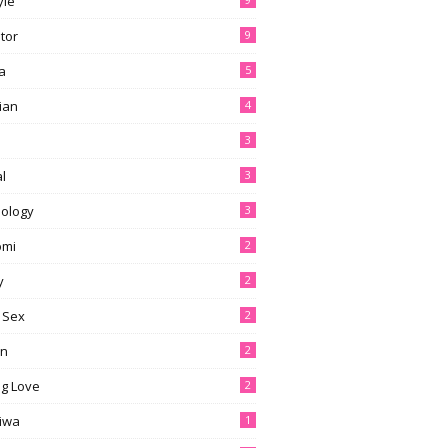
yle
tor
9
a
5
ian
4
3
l
3
ology
3
omi
2
y
2
 Sex
2
en
2
g Love
2
tiwa
1