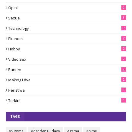
Opini
3
Sexual
3
Technology
3
Ekonomi
2
Hobby
2
Video Sex
2
Banten
2
Making Love
2
Peristiwa
1
Terkini
1
TAGS
AS Roma
Adat dan Budaya
Agama
Anime