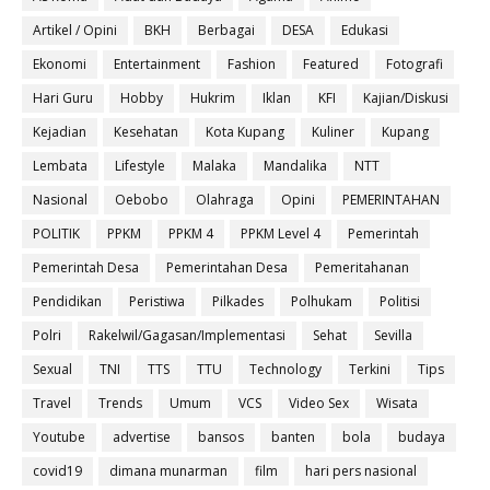
Artikel / Opini
BKH
Berbagai
DESA
Edukasi
Ekonomi
Entertainment
Fashion
Featured
Fotografi
Hari Guru
Hobby
Hukrim
Iklan
KFI
Kajian/Diskusi
Kejadian
Kesehatan
Kota Kupang
Kuliner
Kupang
Lembata
Lifestyle
Malaka
Mandalika
NTT
Nasional
Oebobo
Olahraga
Opini
PEMERINTAHAN
POLITIK
PPKM
PPKM 4
PPKM Level 4
Pemerintah
Pemerintah Desa
Pemerintahan Desa
Pemeritahanan
Pendidikan
Peristiwa
Pilkades
Polhukam
Politisi
Polri
Rakelwil/Gagasan/Implementasi
Sehat
Sevilla
Sexual
TNI
TTS
TTU
Technology
Terkini
Tips
Travel
Trends
Umum
VCS
Video Sex
Wisata
Youtube
advertise
bansos
banten
bola
budaya
covid19
dimana munarman
film
hari pers nasional