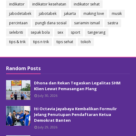
indikator
indikator kesehatan
indikator sehat
jabodetabek
jabotabek
jakarta
making love
musik
percintaan
pungli dana sosial
sariamin ismail
sastra
selebriti
sepak bola
sex
sport
tangerang
tips & trik
tips n trik
tips sehat
tokoh
Random Posts
Dhona dan Rekan Tegaskan Legalitas SHM
Klien Lewat Pemasangan Plang
July 30, 2026
Iti Octavia Jayabaya Kembalikan Formulir
Jelang Penutupan Pendaftaran Ketua
Demokrat Banten
July 29, 2026