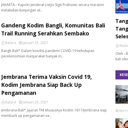
JAKARTA-- Kapolri Jenderal Listyo Sigit Prabowo secara maraton
melakukan kunjungan sil…
Tangi
Gandeng Kodim Bangli, Komunitas Bali
Tang
Trail Running Serahkan Sembako
Sele
Batara
Januari 25, 2021
Reda
Bangli-Bali* Dalam kondisi pandemi COVID-19 kehidupan
Oleh : 
perekonomian masyarakat banyak m…
kali id
KES
Jembrana Terima Vaksin Covid 19,
Kodim Jembrana Siap Back Up
Pengamanan
Batara
Januari 25, 2021
Jembrana-Bali* Jajaran TNI khususnya Kodim 1617/Jembrana siap
April 
memback up pengamanan va…