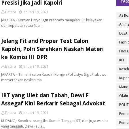
Presisi Jika Jadi Kapolri
TAG
Batara
Januari 19, 2021
AS R
JAKARTA - Komjen Listyo Sigit Prabowo menjalani uji kelayakan
Anim
dan kepatutan atau fit a…
DESA
Jelang Fit and Proper Test Calon
Fashi
Kapolri, Polri Serahkan Naskah Materi
Hari 
ke Komisi III DPR
KFI
Batara
Januari 19, 2021
Keseh
JAKARTA – Tim ahli calon Kapolri Komjen Pol Listyo Sigit Prabowo
Kupa
menyerahkan naskah ma…
Manda
IRT yang Ulet dan Tabah, Dewi F
Olahr
Assegaf Kini Berkarir Sebagai Advokat
POLIT
Batara
Januari 19, 2021
Pemer
KUPANG,- Sosok seorang Ibu Rumah Tangga (IRT) dan juga wanita
Pemer
yang tangguh, Dewi Faula…