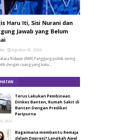
s Haru Iti, Sisi Nurani dan
gung Jawab yang Belum
sai
ksi
Agustus 02, 2026
Batara Ridwan (RBR) Panggung politik sering
entik dengan ruang yang kaku…
EHATAN
Terus Lakukan Pembinaan
Dinkes Banten, Rumah Sakit di
Banten Dengan Predikat
Paripurna
02, 2023
Bagaimana membantu Remaja
dalam Depresi? Langkah Awal