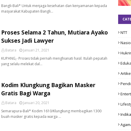
Bangli-Bali* Untuk menjaga kesehatan dan kenyamanan kepada
masyarakat Kabupaten Bangli…
CAT
Proses Selama 2 Tahun, Mutiara Ayako
NTT
Sukses Jadi Lawyer
Nasio
Batara
Januari 21, 2021
Hukri
KUPANG,- Proses tidak pernah menghianati hasil. Itulah pepatah
Eduka
yang selalu melekat dal…
Artike
Pendi
Kodim Klungkung Bagikan Masker
Gratis Bagi Warga
Enter
Batara
Januari 20, 2021
Lifest
Semarapura-Bali* Kodim 1610/Klungkung membagikan 1300
Indika
buah masker gratis kepada warga …
Agam