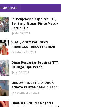
ULAR POSTS
Ini Penjelasan Kapolres TTS,
Tentang Situasi Pintu Masuk
Batuputih
Mei 09, 2021
VIRAL, VIDEO CALL SEXS
PERANGKAT DESA TERSEBAR
Oktober 05, 2021
Dinas Pertanian Provinsi NTT,
Di Duga Tipu Petani
Juli 06, 2021
OKNUM PENDETA, DI DUGA
ANIAYA PENYANDANG DIFABEL
November 07, 2021
Oknum Guru SMK Negeri 1