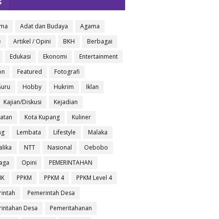
S
oma
Adat dan Budaya
Agama
e
Artikel / Opini
BKH
Berbagai
Edukasi
Ekonomi
Entertainment
on
Featured
Fotografi
Guru
Hobby
Hukrim
Iklan
Kajian/Diskusi
Kejadian
atan
Kota Kupang
Kuliner
ng
Lembata
Lifestyle
Malaka
lika
NTT
Nasional
Oebobo
aga
Opini
PEMERINTAHAN
IK
PPKM
PPKM 4
PPKM Level 4
intah
Pemerintah Desa
intahan Desa
Pemeritahanan