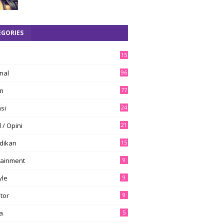
EGORIES
15
8
nal
96
m
77
si
24
l / Opini
21
dikan
15
tainment
9
yle
9
tor
9
a
5