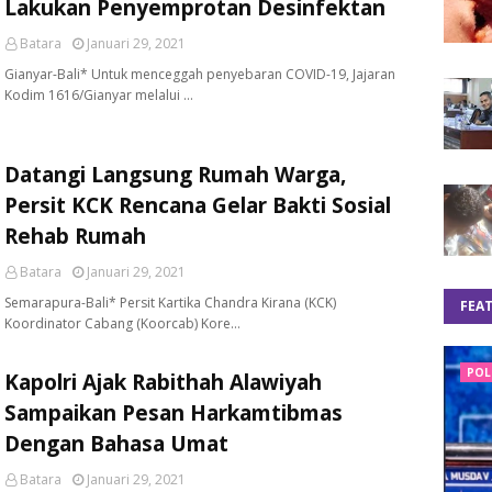
Lakukan Penyemprotan Desinfektan
Batara
Januari 29, 2021
Gianyar-Bali* Untuk menceggah penyebaran COVID-19, Jajaran
Kodim 1616/Gianyar melalui …
Datangi Langsung Rumah Warga,
Persit KCK Rencana Gelar Bakti Sosial
Rehab Rumah
Batara
Januari 29, 2021
Semarapura-Bali* Persit Kartika Chandra Kirana (KCK)
FEA
Koordinator Cabang (Koorcab) Kore…
POL
Kapolri Ajak Rabithah Alawiyah
Sampaikan Pesan Harkamtibmas
Dengan Bahasa Umat
Batara
Januari 29, 2021