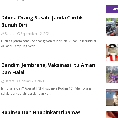
POP
Dihina Orang Susah, Janda Cantik
Bunuh Diri
Batara
September 12, 2021
ilustrasi janda cantik Seorang Wanita berusia 29 tahun berinisial
AC asal Kampung Aceh…
Dandim Jembrana, Vaksinasi Itu Aman
Dan Halal
Batara
Januari 29, 2021
Jembrana-Bali* Aparat TNI Khususnya Kodim 1617/Jembrana
selalu berkoordinasi dengan Po…
Babinsa Dan Bhabinkamtibamas