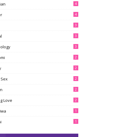
ian
4
er
4
3
l
3
ology
3
omi
2
y
2
 Sex
2
en
2
g Love
2
tiwa
1
i
1