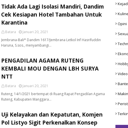
Kejad
Tidak Ada Lagi Isolasi Mandiri, Dandim
Cek Kesiapan Hotel Tambahan Untuk
Kulin
Karantina
Opini
Batara
Januari 20, 2021
Sexua
Jembrana-Bali* Dandim 1617/Jembrana Letkol Inf Hasrifuddin
Techn
Haruna, S.sos., menyambangi…
Ekon
PENGADILAN AGAMA RUTENG
Hobb
KEMBALI MOU DENGAN LBH SURYA
Video
NTT
Bant
Batara
Januari 20, 2021
Makin
Ruteng, 14/1/2021 bertempat di Ruang Rapat Pengadilan Agama
Ruteng, Kabupaten Manggara…
Peris
Uji Kelayakan dan Kepatutan, Komjen
Terkin
Pol Listyo Sigit Perkenalkan Konsep