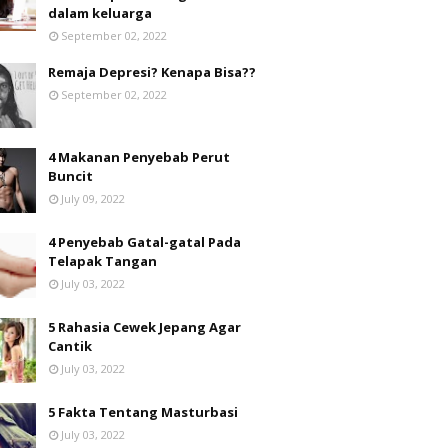
dalam keluarga
September 02, 2022
Remaja Depresi? Kenapa Bisa??
September 02, 2022
4 Makanan Penyebab Perut
Buncit
July 09, 2022
4 Penyebab Gatal-gatal Pada
Telapak Tangan
July 03, 2022
5 Rahasia Cewek Jepang Agar
Cantik
July 03, 2022
5 Fakta Tentang Masturbasi
July 03, 2022