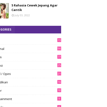
5 Rahasia Cewek Jepang Agar
Cantik
July 03, 2022
EGORIES
15
8
nal
96
m
77
si
25
l / Opini
21
dikan
16
er
10
tainment
9
9