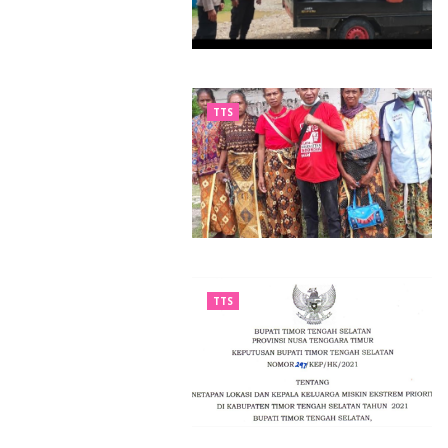
TTS
TTS