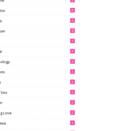
yle
tor
9
a
5
ian
4
3
l
3
ology
3
omi
2
y
2
 Sex
2
en
2
g Love
2
tiwa
1