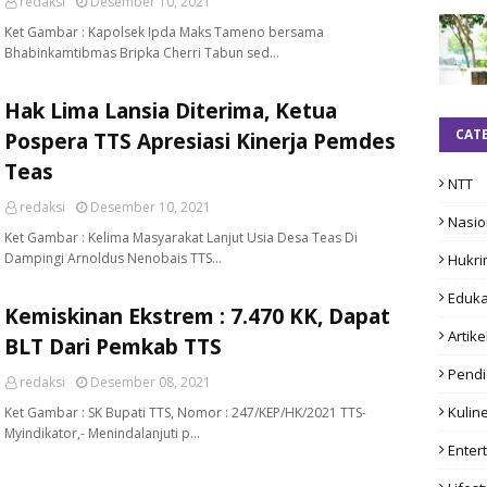
redaksi
Desember 10, 2021
Ket Gambar : Kapolsek Ipda Maks Tameno bersama
Bhabinkamtibmas Bripka Cherri Tabun sed…
Hak Lima Lansia Diterima, Ketua
CAT
Pospera TTS Apresiasi Kinerja Pemdes
Teas
NTT
redaksi
Desember 10, 2021
Nasio
Ket Gambar : Kelima Masyarakat Lanjut Usia Desa Teas Di
Dampingi Arnoldus Nenobais TTS…
Hukri
Eduka
Kemiskinan Ekstrem : 7.470 KK, Dapat
Artike
BLT Dari Pemkab TTS
Pendi
redaksi
Desember 08, 2021
Kulin
Ket Gambar : SK Bupati TTS, Nomor : 247/KEP/HK/2021 TTS-
Myindikator,- Menindalanjuti p…
Enter