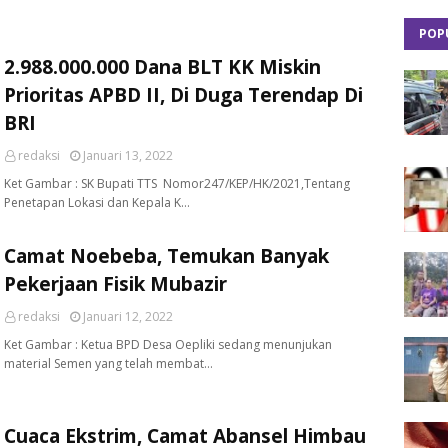
POP
2.988.000.000 Dana BLT KK Miskin
Prioritas APBD II, Di Duga Terendap Di
BRI
redaksi
Januari 13, 2022
Ket Gambar : SK Bupati TTS Nomor247/KEP/HK/2021,Tentang
Penetapan Lokasi dan Kepala K…
Camat Noebeba, Temukan Banyak
Pekerjaan Fisik Mubazir
redaksi
Januari 12, 2022
Ket Gambar : Ketua BPD Desa Oepliki sedang menunjukan
material Semen yang telah membat…
Cuaca Ekstrim, Camat Abansel Himbau