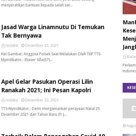
menyerahkan bantuan kepada salah sat…
Manf
Jasad Warga Linamnutu Di Temukan
Kese
Tak Bernyawa
Menj
redaksi
Desember 25, 2021
Jang
Ket Gambar: Anggota Polsek Saat Melalukan Olah TKP TTS-
Bata
Myindikator,- Eliaser Silla(57)…
Perkemb
Indones
Apel Gelar Pasukan Operasi Lilin
KES
Ranakah 2021; Ini Pesan Kapolri
redaksi
Desember 22, 2021
TTS-Myindikator,- Demi mengamankan perayaan Natal 25
Desember 2021 dan Tahun Baru 01 J…
Augus