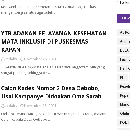
Terkin
Ket Gambar : Josua Benmetan TTS-MYINDIKATOR,- Berhasil
mengantongi seratus tiga puluh …
TAG
YTB ADAKAN PELAYANAN KESEHATAN
AS R
MATA INKLUSIF DI PUSKESMAS
Anim
KAPAN
DESA
redaksi
November 26, 2021
Fashi
TTS-MYINDIKATOR,-Mata adalah salah satu anggota tubuh yang
Hari 
sangat penting, sehingga de…
KFI
Keseh
Calon Kades Nomor 2 Desa Oebobo,
Usai Kampanye Didoakan Oma Sarah
Kupa
Manda
redaksi
November 25, 2021
Olahr
Oebobo-Myindikator,- Kisah haru dan menjadi motivasi, dialami
Calon Kepala Desa Oebobo…
POLIT