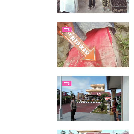
TTS
TTS