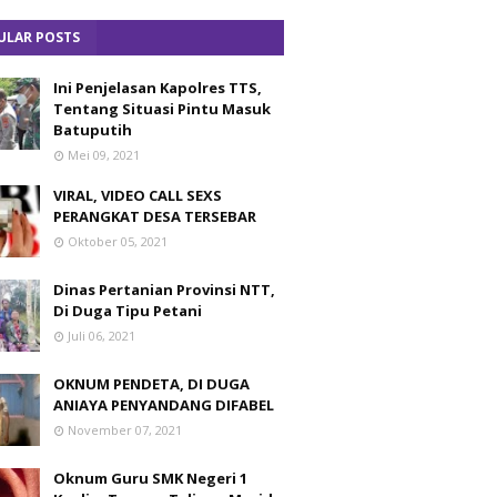
ULAR POSTS
Ini Penjelasan Kapolres TTS,
Tentang Situasi Pintu Masuk
Batuputih
Mei 09, 2021
VIRAL, VIDEO CALL SEXS
PERANGKAT DESA TERSEBAR
Oktober 05, 2021
Dinas Pertanian Provinsi NTT,
Di Duga Tipu Petani
Juli 06, 2021
OKNUM PENDETA, DI DUGA
ANIAYA PENYANDANG DIFABEL
November 07, 2021
Oknum Guru SMK Negeri 1