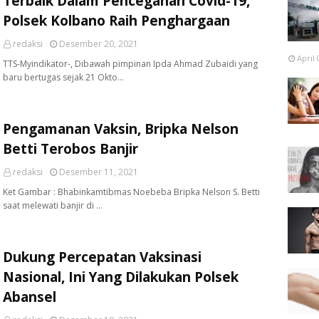
Terbaik Dalam Pencegahan Covid-19,
Polsek Kolbano Raih Penghargaan
redaksi
Desember 20, 2021
April 
TTS-Myindikator-, Dibawah pimpinan Ipda Ahmad Zubaidi yang
baru bertugas sejak 21 Okto…
Pengamanan Vaksin, Bripka Nelson
Betti Terobos Banjir
redaksi
Desember 11, 2021
Ket Gambar : Bhabinkamtibmas Noebeba Bripka Nelson S. Betti
saat melewati banjir di …
Dukung Percepatan Vaksinasi
Nasional, Ini Yang Dilakukan Polsek
Abansel