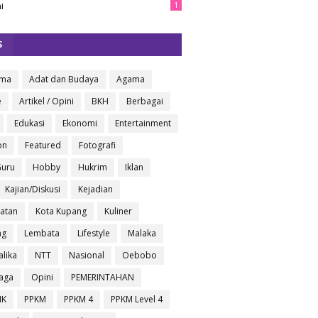
i
1
S
oma
Adat dan Budaya
Agama
e
Artikel / Opini
BKH
Berbagai
Edukasi
Ekonomi
Entertainment
on
Featured
Fotografi
Guru
Hobby
Hukrim
Iklan
Kajian/Diskusi
Kejadian
atan
Kota Kupang
Kuliner
ng
Lembata
Lifestyle
Malaka
lika
NTT
Nasional
Oebobo
aga
Opini
PEMERINTAHAN
IK
PPKM
PPKM 4
PPKM Level 4