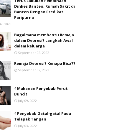
Terus Lakukan Pembinaan
Dinkes Banten, Rumah Sakit di
Banten Dengan Predikat
Paripurna
02, 2023
Bagaimana membantu Remaja
dalam Depresi? Langkah Awal
dalam keluarga
September 02, 2022
Remaja Depresi? Kenapa Bisa??
September 02, 2022
4 Makanan Penyebab Perut
Buncit
July 09, 2022
4 Penyebab Gatal-gatal Pada
Telapak Tangan
July 03, 2022