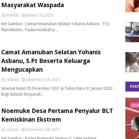
Masyarakat Waspada
redaksi
Januari 10, 2022
Ket Gambar : Camat Amanuban Selatan Yohanis Asbanu TTS-
Myindikator,- Paska musibah p…
Camat Amanuban Selatan Yohanis
Asbanu, S.Pt Beserta Keluarga
Mengucapkan
redaksi
Desember 26, 2021
FEA
Selamat Natal 25 Desember 2021 & Tahun Baru 01 Januari 2022
Bagi Seluruh Masyarak…
OLA
Noemuke Desa Pertama Penyalur BLT
Kemiskinan Ekstrem
redaksi
Desember 26, 2021
Ket Gambar : Kades Noemuke Semrys O. Lette sedang