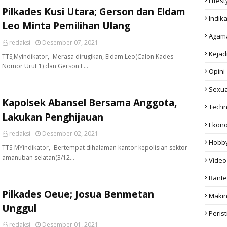
Lifest
Pilkades Kusi Utara; Gerson dan Eldam
Indika
Leo Minta Pemilihan Ulang
Agam
redaksi
Desember 07, 2021
Kejad
TTS,Myindikator,- Merasa dirugikan, Eldam Leo(Calon Kades
Nomor Urut 1) dan Gerson L…
Opini
Sexua
Kapolsek Abansel Bersama Anggota,
Techn
Lakukan Penghijauan
Ekon
redaksi
Desember 02, 2021
Hobb
TTS-MYindikator,- Bertempat dihalaman kantor kepolisian sektor
amanuban selatan(3/12…
Video
Bant
Pilkades Oeue; Josua Benmetan
Makin
Unggul
Peris
redaksi
Desember 01, 2021