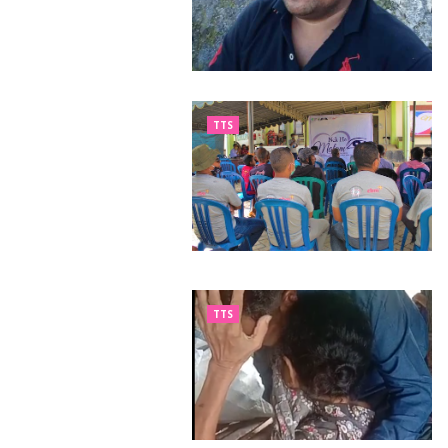
TTS
TTS