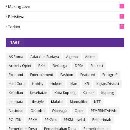
Making Love
2
Peristiwa
1
Terkini
1
TAGS
AS Roma
Adat dan Budaya
Agama
Anime
Artikel / Opini
BKH
Berbagai
DESA
Edukasi
Ekonomi
Entertainment
Fashion
Featured
Fotografi
Hari Guru
Hobby
Hukrim
Iklan
KFI
Kajian/Diskusi
Kejadian
Kesehatan
Kota Kupang
Kuliner
Kupang
Lembata
Lifestyle
Malaka
Mandalika
NTT
Nasional
Oebobo
Olahraga
Opini
PEMERINTAHAN
POLITIK
PPKM
PPKM 4
PPKM Level 4
Pemerintah
Pemerintah Desa
Pemerintahan Desa
Pemeritahanan