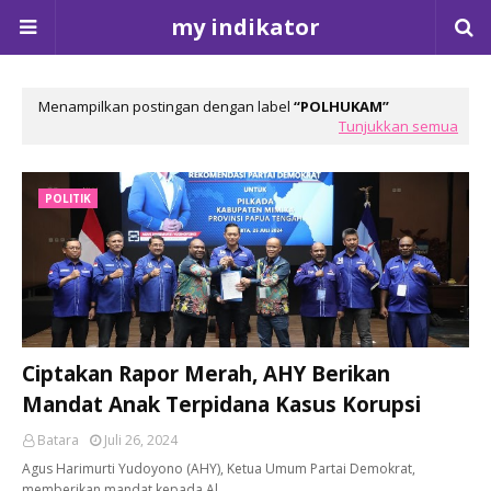
my indikator
Menampilkan postingan dengan label
POLHUKAM
Tunjukkan semua
POLITIK
Ciptakan Rapor Merah, AHY Berikan
Mandat Anak Terpidana Kasus Korupsi
Batara
Juli 26, 2024
Agus Harimurti Yudoyono (AHY), Ketua Umum Partai Demokrat,
memberikan mandat kepada Al…