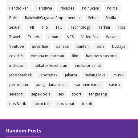
Pendidikan
Peristiwa
Pilkades
Polhukam
Politisi
Polri
Rakelwil/Gagasan/Implementasi
Sehat
Sevilla
Sexual
TNI
TTS
TTU
Technology
Terkini
Tips
Travel
Trends
Umum
VCS
Video Sex
Wisata
Youtube
advertise
bansos
banten
bola
budaya
covid19
dimana munarman
film
hari pers nasional
indikator
indikator kesehatan
indikator sehat
jabodetabek
jabotabek
jakarta
making love
musik
percintaan
pungli dana sosial
sariamin ismail
sastra
selebriti
sepak bola
sex
sport
tangerang
tips & trik
tips n trik
tips sehat
tokoh
Random Posts