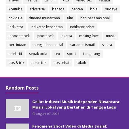
Travel
Trends
Umum
VCS
Video Sex
Wisata
Youtube
advertise
bansos
banten
bola
budaya
covid19
dimana munarman
film
hari pers nasional
indikator
indikator kesehatan
indikator sehat
jabodetabek
jabotabek
jakarta
making love
musik
percintaan
pungli dana sosial
sariamin ismail
sastra
selebriti
sepak bola
sex
sport
tangerang
tips & trik
tips n trik
tips sehat
tokoh
Random Posts
Geliat Industri Musik Independen Nusantara:
Musisi Lokal yang Bertahan di Tangga Lagu
August 07, 2026
Fenomena Short Video di Media Sosial: