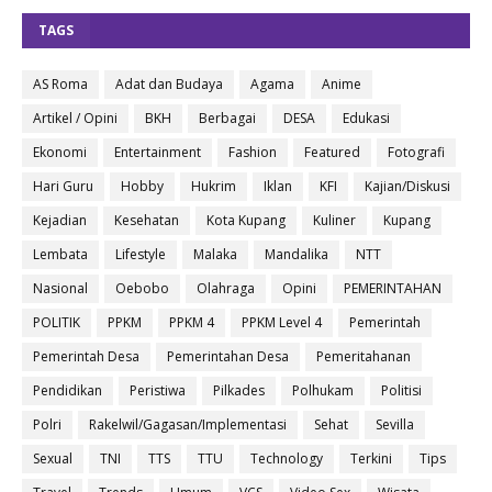
TAGS
AS Roma
Adat dan Budaya
Agama
Anime
Artikel / Opini
BKH
Berbagai
DESA
Edukasi
Ekonomi
Entertainment
Fashion
Featured
Fotografi
Hari Guru
Hobby
Hukrim
Iklan
KFI
Kajian/Diskusi
Kejadian
Kesehatan
Kota Kupang
Kuliner
Kupang
Lembata
Lifestyle
Malaka
Mandalika
NTT
Nasional
Oebobo
Olahraga
Opini
PEMERINTAHAN
POLITIK
PPKM
PPKM 4
PPKM Level 4
Pemerintah
Pemerintah Desa
Pemerintahan Desa
Pemeritahanan
Pendidikan
Peristiwa
Pilkades
Polhukam
Politisi
Polri
Rakelwil/Gagasan/Implementasi
Sehat
Sevilla
Sexual
TNI
TTS
TTU
Technology
Terkini
Tips