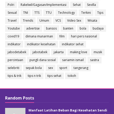
Polri
Rakelwil/Gagasan/Implementasi
Sehat
Sevilla
Sexual
TNI
TTS
TTU
Technology
Terkini
Tips
Travel
Trends
Umum
VCS
Video Sex
Wisata
Youtube
advertise
bansos
banten
bola
budaya
covid19
dimana munarman
film
hari pers nasional
indikator
indikator kesehatan
indikator sehat
jabodetabek
jabotabek
jakarta
making love
musik
percintaan
pungli dana sosial
sariamin ismail
sastra
selebriti
sepak bola
sex
sport
tangerang
tips & trik
tips n trik
tips sehat
tokoh
Random Posts
Manfaat Latihan Beban Bagi Kesehatan Sendi