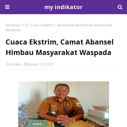
my indikator
Beranda
TTS
Cuaca Ekstrim, Camat Abansel Himbau Masyarakat
Waspada
Cuaca Ekstrim, Camat Abansel
Himbau Masyarakat Waspada
redaksi
Januari 10, 2022