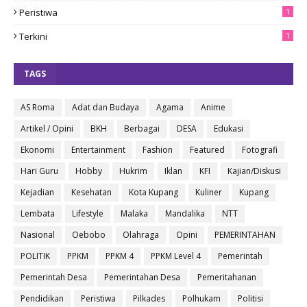
Peristiwa
1
Terkini
1
TAGS
AS Roma
Adat dan Budaya
Agama
Anime
Artikel / Opini
BKH
Berbagai
DESA
Edukasi
Ekonomi
Entertainment
Fashion
Featured
Fotografi
Hari Guru
Hobby
Hukrim
Iklan
KFI
Kajian/Diskusi
Kejadian
Kesehatan
Kota Kupang
Kuliner
Kupang
Lembata
Lifestyle
Malaka
Mandalika
NTT
Nasional
Oebobo
Olahraga
Opini
PEMERINTAHAN
POLITIK
PPKM
PPKM 4
PPKM Level 4
Pemerintah
Pemerintah Desa
Pemerintahan Desa
Pemeritahanan
Pendidikan
Peristiwa
Pilkades
Polhukam
Politisi