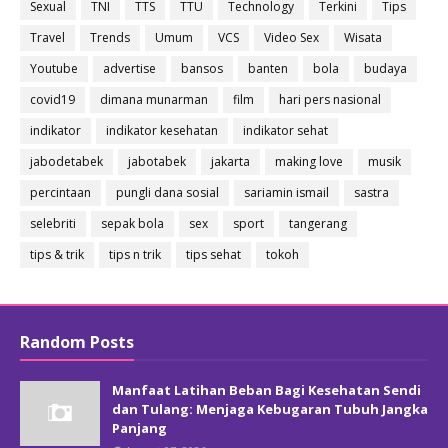
Sexual
TNI
TTS
TTU
Technology
Terkini
Tips
Travel
Trends
Umum
VCS
Video Sex
Wisata
Youtube
advertise
bansos
banten
bola
budaya
covid19
dimana munarman
film
hari pers nasional
indikator
indikator kesehatan
indikator sehat
jabodetabek
jabotabek
jakarta
making love
musik
percintaan
pungli dana sosial
sariamin ismail
sastra
selebriti
sepak bola
sex
sport
tangerang
tips & trik
tips n trik
tips sehat
tokoh
Random Posts
Manfaat Latihan Beban Bagi Kesehatan Sendi
dan Tulang: Menjaga Kebugaran Tubuh Jangka
Panjang