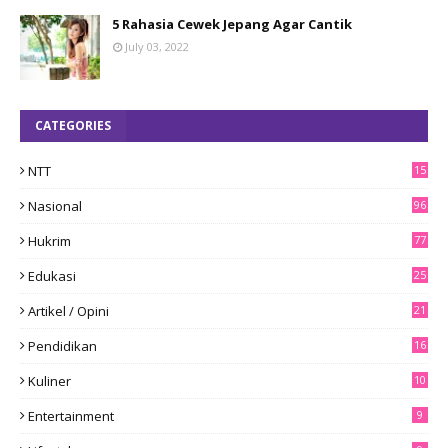
5 Rahasia Cewek Jepang Agar Cantik
July 03, 2022
CATEGORIES
NTT
15
8
Nasional
96
Hukrim
77
Edukasi
25
Artikel / Opini
21
Pendidikan
16
Kuliner
10
Entertainment
9