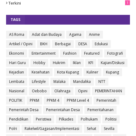
Terkini
1
TAGS
AS Roma
Adat dan Budaya
Agama
Anime
Artikel / Opini
BKH
Berbagai
DESA
Edukasi
Ekonomi
Entertainment
Fashion
Featured
Fotografi
Hari Guru
Hobby
Hukrim
Iklan
KFI
Kajian/Diskusi
Kejadian
Kesehatan
Kota Kupang
Kuliner
Kupang
Lembata
Lifestyle
Malaka
Mandalika
NTT
Nasional
Oebobo
Olahraga
Opini
PEMERINTAHAN
POLITIK
PPKM
PPKM 4
PPKM Level 4
Pemerintah
Pemerintah Desa
Pemerintahan Desa
Pemeritahanan
Pendidikan
Peristiwa
Pilkades
Polhukam
Politisi
Polri
Rakelwil/Gagasan/Implementasi
Sehat
Sevilla