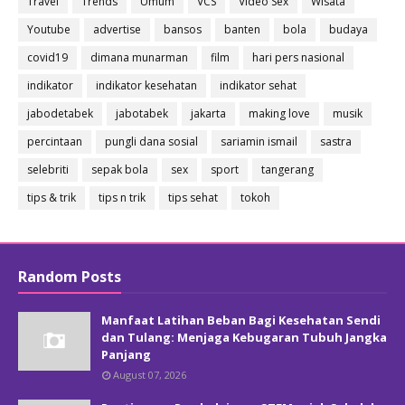
Travel
Trends
Umum
VCS
Video Sex
Wisata
Youtube
advertise
bansos
banten
bola
budaya
covid19
dimana munarman
film
hari pers nasional
indikator
indikator kesehatan
indikator sehat
jabodetabek
jabotabek
jakarta
making love
musik
percintaan
pungli dana sosial
sariamin ismail
sastra
selebriti
sepak bola
sex
sport
tangerang
tips & trik
tips n trik
tips sehat
tokoh
Random Posts
Manfaat Latihan Beban Bagi Kesehatan Sendi
dan Tulang: Menjaga Kebugaran Tubuh Jangka
Panjang
August 07, 2026