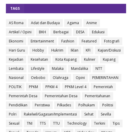
TAGS
AS Roma
Adat dan Budaya
Agama
Anime
Artikel / Opini
BKH
Berbagai
DESA
Edukasi
Ekonomi
Entertainment
Fashion
Featured
Fotografi
Hari Guru
Hobby
Hukrim
Iklan
KFI
Kajian/Diskusi
Kejadian
Kesehatan
Kota Kupang
Kuliner
Kupang
Lembata
Lifestyle
Malaka
Mandalika
NTT
Nasional
Oebobo
Olahraga
Opini
PEMERINTAHAN
POLITIK
PPKM
PPKM 4
PPKM Level 4
Pemerintah
Pemerintah Desa
Pemerintahan Desa
Pemeritahanan
Pendidikan
Peristiwa
Pilkades
Polhukam
Politisi
Polri
Rakelwil/Gagasan/Implementasi
Sehat
Sevilla
Sexual
TNI
TTS
TTU
Technology
Terkini
Tips