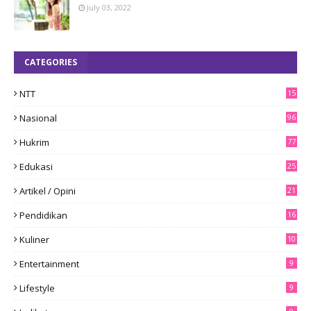
July 03, 2022
CATEGORIES
NTT
15
8
Nasional
96
Hukrim
77
Edukasi
25
Artikel / Opini
21
Pendidikan
16
Kuliner
10
Entertainment
9
Lifestyle
9