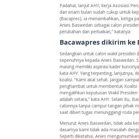
Padahal, lanjut AHY, kerja Asosiasi Pe
dari enam bulan sudah cukup untuk kep
(Bacapres), ia menambahkan, ketiga pa
Anies Baswedan sebagai calon presiden
perubahan dan perbaikan,” katanya
Bacawapres dikirim ke
Sedangkan untuk calon wakil presiden 
sepenuhnya kepada Anies Baswedan. S
masing memiliki aspirasi kader kuncinya
kata AHY. Yang terpenting, lanjutnya, 
koalisi. “Kami akal sehat. Jangan sam
penghambat untuk membentuk Koalisi 
mengalihkan keputusan Wakil Presiden ke
adalah setara,” kata AHY. Selain itu, 
calonnya tanpa campur tangan pihak ma
saat diberi tugas menunggangi roda pe
Menurut Anies Baswedan, tidak ada ken
dasarnya kami tidak ada masalah denga
Seperti diketahui, Anies mengumumkan