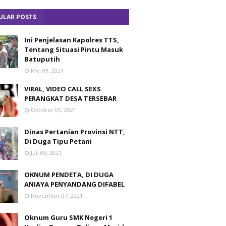
ULAR POSTS
Ini Penjelasan Kapolres TTS,
Tentang Situasi Pintu Masuk
Batuputih
Mei 09, 2021
VIRAL, VIDEO CALL SEXS
PERANGKAT DESA TERSEBAR
Oktober 05, 2021
Dinas Pertanian Provinsi NTT,
Di Duga Tipu Petani
Juli 06, 2021
OKNUM PENDETA, DI DUGA
ANIAYA PENYANDANG DIFABEL
November 07, 2021
Oknum Guru SMK Negeri 1