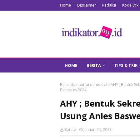
Home
Disclaimer
Redaksi
Kode Etik
HOME
BERITA
TIPS & TRIK
Beranda
partai demokrat
AHY ; Bentuk Se
Bacapres 2024
AHY ; Bentuk Sekr
Usung Anies Baswe
Batara
Januari 25, 2023