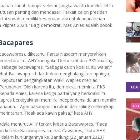
rubahan sudah hampir selesai. Jangka waktu koneksi lebih
utusan penting dan mendasar. Terkait calon presiden
rtai sudah memiliki kesamaan visi untuk pencalonan
 Pilpres 2024. “Bagi demokrat, Mas Anies adalah sosok
 Bacapares
(bacawapres), diketahui Partai Nasdem menyerahkan
ementara itu, AHY mengaku Demokrat dan PKS masing-
 sebagai bacawapres. "Sebagai calon koalisi, itu wajar,"
debat Bacawapres tidak boleh menghalangi tercapainya
pai keputusan pengangkatan Wakil Wapres menjadi
Perubahan. Oleh karena itu, demokrat meminta PKS
FEA
pada Anies, karena ketiga partai yang berkoalisi itu
Bacapres berkeyakinan memiliki independensi dalam memilih
napun. - Agar pasangan ini rukun dan saling melengkapi
OLA
merintahan. Tidak ada kawin paksa,” kata AHY.
dala menurut AHY terkait kriteria Bacawapres. “Pada
n kriteria Bacawapres. Itu hak Cawapres," kata AHY.
 dalam kunjungannya ke Bandung (22 Januari 2023)