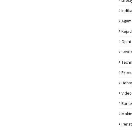
Lifest
Indika
Agam
Kejad
Opini
Sexua
Techn
Ekon
Hobb
Video
Bant
Makin
Peris