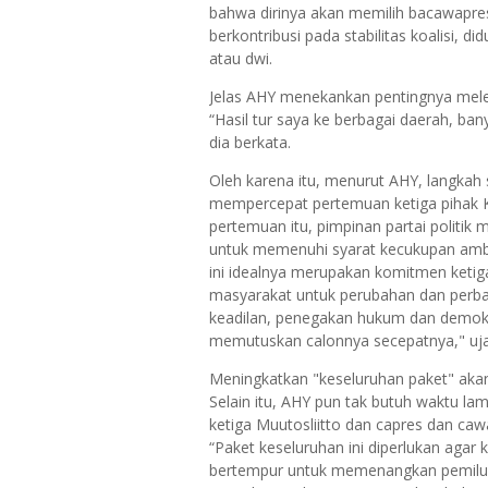
bahwa dirinya akan memilih bacawapre
berkontribusi pada stabilitas koalisi, d
atau dwi.
Jelas AHY menekankan pentingnya mele
“Hasil tur saya ke berbagai daerah, ban
dia berkata.
Oleh karena itu, menurut AHY, langkah 
mempercepat pertemuan ketiga pihak 
pertemuan itu, pimpinan partai politik
untuk memenuhi syarat kecukupan amba
ini idealnya merupakan komitmen ketiga
masyarakat untuk perubahan dan perbai
keadilan, penegakan hukum dan demokr
memutuskan calonnya secepatnya," uja
Meningkatkan "keseluruhan paket" ak
Selain itu, AHY pun tak butuh waktu la
ketiga Muutosliitto dan capres dan caw
“Paket keseluruhan ini diperlukan agar 
bertempur untuk memenangkan pemilu 2