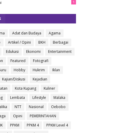
i
1
S
oma
Adat dan Budaya
Agama
e
Artikel / Opini
BKH
Berbagai
Edukasi
Ekonomi
Entertainment
on
Featured
Fotografi
Guru
Hobby
Hukrim
Iklan
Kajian/Diskusi
Kejadian
atan
Kota Kupang
Kuliner
ng
Lembata
Lifestyle
Malaka
lika
NTT
Nasional
Oebobo
aga
Opini
PEMERINTAHAN
IK
PPKM
PPKM 4
PPKM Level 4