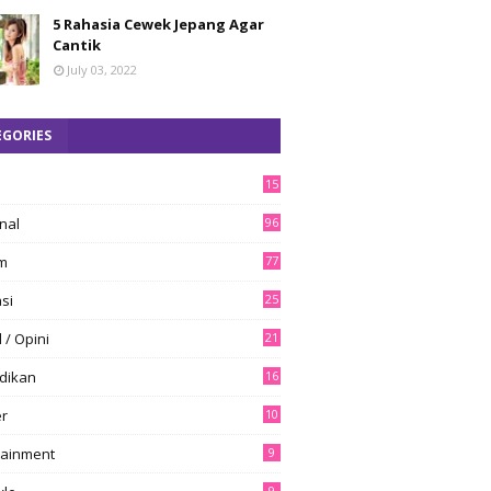
5 Rahasia Cewek Jepang Agar
Cantik
July 03, 2022
EGORIES
15
8
nal
96
m
77
si
25
l / Opini
21
dikan
16
er
10
tainment
9
9