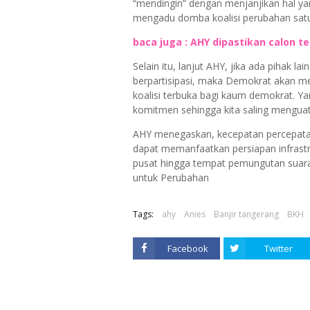
“mendingin” dengan menjanjikan hal y
mengadu domba koalisi perubahan satu
baca juga : AHY dipastikan calon t
Selain itu, lanjut AHY, jika ada pihak l
berpartisipasi, maka Demokrat akan me
koalisi terbuka bagi kaum demokrat. Y
komitmen sehingga kita saling mengua
AHY menegaskan, kecepatan percepatan d
dapat memanfaatkan persiapan infrastr
pusat hingga tempat pemungutan suara (
untuk Perubahan
Tags:
ahy
Anies
Banjir tangerang
BKH
Facebook
Twitter