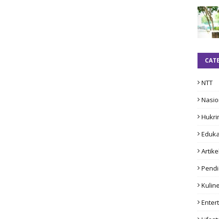
CAT
NTT
Nasio
Hukri
Eduka
Artike
Pendi
Kulin
Enter