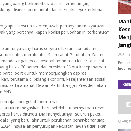
s yang paling berkontribusi dalam kemenangan,
idukung efisiensi pemerintah dan memiliki cegukan kimia
Manf
ngkapi aliansi untuk menjawab pertanyaan masyarakat.
Kese
yak yang bertanya, kapan koalisi perubahan ini terbentuk?”
Menj
Jang
selanjutnya yang harus segera dilaksanakan adalah
Ketum untuk membentuk Sekretariat Perubahan. Dalam
Bata
 menandatangani nota kesepahaman atau letter of intent
Perkemb
ng batas 20 persen dari presiden. “Nota kesepahaman
Indones
 partai politik untuk memperjuangkan aspirasi
kan, terutama di bidang ekonomi, kesejahteraan sosial,
KES
asi, serta amanat Dewan Pertimbangan Presiden. akan
r AHY.
an menjadi pengubah permainan
ma untuk menegaskan, baru setelah itu pernyataan resmi
apres harus ditunda. Dia menyebutnya "seluruh paket".
koalisi yang baru lahir untuk perubahan benar-benar siap
Augus
024. Insyaallah penyusupan kekuatan lawan tidak akan