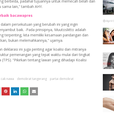
ang berbeda, padahal tujuannya untuk memecah belah dan
 sama lain,” tambah AHY.
erbaik bacawapres
April 
ain dalam persekutuan yang berubah ini yang ingin
nyambut baik. -Pada prinsipnya, Muutosliitto adalah
ang terpenting, kita memiliki kesamaan pandangan dan
tkan, bukan melemahkannya," ujarnya.
eklarasi ini juga penting agar koalisi dan mitranya
uktur pemenangan yang tepat waktu mulai dari tingkat
TPS). “Pikirkan tentang lawan yang dihadapi Koalisi
cak nawa
demokrat tangerang
partai demokrat