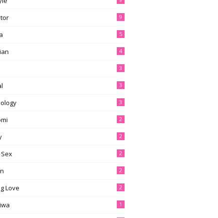
yle
tor
9
a
5
ian
4
3
l
3
ology
3
omi
2
y
2
 Sex
2
en
2
g Love
2
tiwa
1