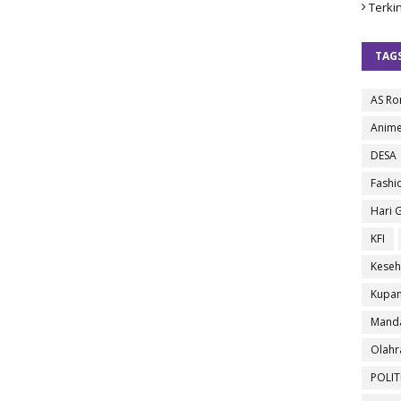
Terkin
TAG
AS R
Anim
DESA
Fashi
Hari 
KFI
Keseh
Kupa
Manda
Olahr
POLIT