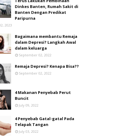
Terus Lakukan Pembinaan
Dinkes Banten, Rumah Sakit di
Banten Dengan Predikat
Paripurna
02, 2023
Bagaimana membantu Remaja
dalam Depresi? Langkah Awal
dalam keluarga
September 02, 2022
Remaja Depresi? Kenapa Bisa??
September 02, 2022
4 Makanan Penyebab Perut
Buncit
July 09, 2022
4 Penyebab Gatal-gatal Pada
Telapak Tangan
July 03, 2022