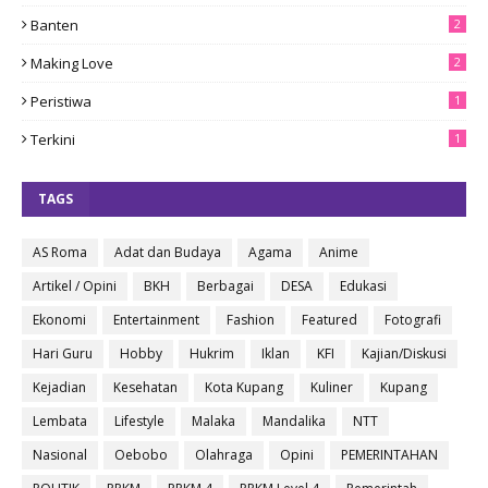
Banten
2
Making Love
2
Peristiwa
1
Terkini
1
TAGS
AS Roma
Adat dan Budaya
Agama
Anime
Artikel / Opini
BKH
Berbagai
DESA
Edukasi
Ekonomi
Entertainment
Fashion
Featured
Fotografi
Hari Guru
Hobby
Hukrim
Iklan
KFI
Kajian/Diskusi
Kejadian
Kesehatan
Kota Kupang
Kuliner
Kupang
Lembata
Lifestyle
Malaka
Mandalika
NTT
Nasional
Oebobo
Olahraga
Opini
PEMERINTAHAN