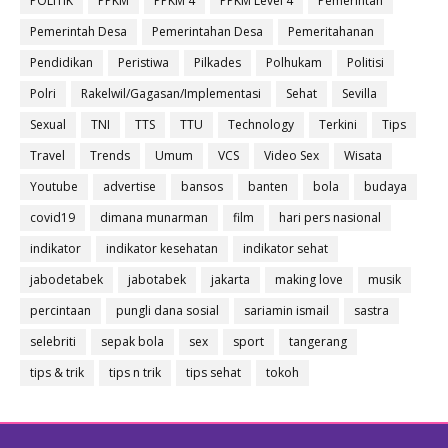
POLITIK
PPKM
PPKM 4
PPKM Level 4
Pemerintah
Pemerintah Desa
Pemerintahan Desa
Pemeritahanan
Pendidikan
Peristiwa
Pilkades
Polhukam
Politisi
Polri
Rakelwil/Gagasan/Implementasi
Sehat
Sevilla
Sexual
TNI
TTS
TTU
Technology
Terkini
Tips
Travel
Trends
Umum
VCS
Video Sex
Wisata
Youtube
advertise
bansos
banten
bola
budaya
covid19
dimana munarman
film
hari pers nasional
indikator
indikator kesehatan
indikator sehat
jabodetabek
jabotabek
jakarta
making love
musik
percintaan
pungli dana sosial
sariamin ismail
sastra
selebriti
sepak bola
sex
sport
tangerang
tips & trik
tips n trik
tips sehat
tokoh